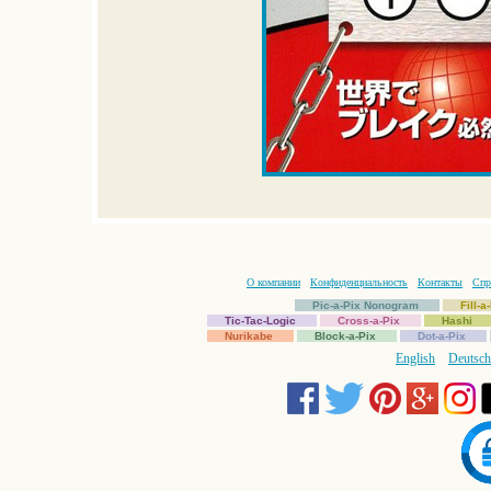
О компании
Конфиденциальность
Контакты
Спр
Pic-a-Pix Nonogram
Fill-
Tic-Tac-Logic
Cross-a-Pix
Hashi
Nurikabe
Block-a-Pix
Dot-a-Pix
English
Deutsch