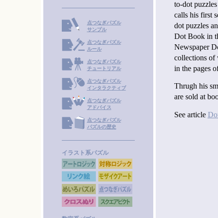
to-dot puzzles
calls his first
点つなぎパズル
dot puzzles an
サンプル
Dot Book in t
点つなぎパズル
Newspaper Dot
ルール
collections of
点つなぎパズル
in the pages 
チュートリアル
点つなぎパズル
Thrugh his sm
インタラクティブ
are sold at bo
点つなぎパズル
アドバイス
See article
Dot
点つなぎパズル
パズルの歴史
イラスト系パズル