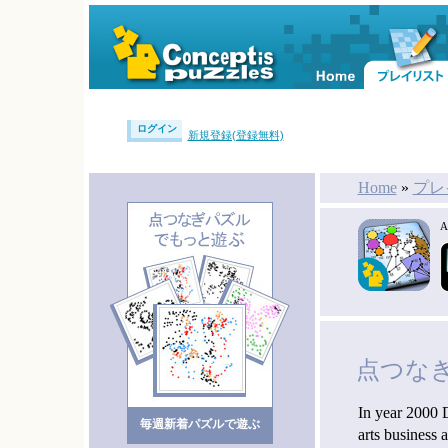
ログイン
新規登録(登録無料)
Home
»
プレ
点つな
In year 2000 D
毎週新着パズルで遊ぶ
arts business 