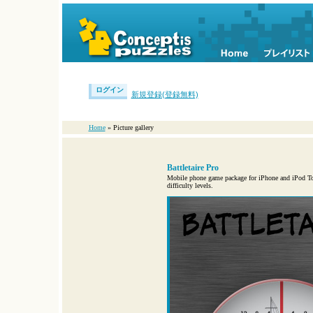
ログイン
新規登録(登録無料)
Home
» Picture gallery
Battletaire Pro
Mobile phone game package for iPhone and iPod Touc
difficulty levels.