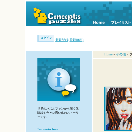
ログイン
新規登録(登録無料)
Home
»
その他
»
世界のパズルファンから届く体
験談や色々な思い出のストーリ
ーです。
Fan stories from