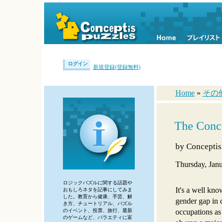
ログイン
新規登録(登録無料)
Home
»
その
The Conc
by
Conceptis
Thursday, Jan
ロジックパズルに関する話題や
It's a well kno
おもしろネタを記事にしてみま
した。教育から健康、手芸、解
gender gap in 
き方、チュートリアル、パズル
occupations as
のイベント、投票、旅行、最新
のゲームなど、バラエティに富