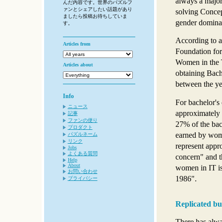
always a major
んだ内容です。世界のパズルフ
ァンとシェアしたい話題があり
solving Concept
ましたら投稿お待ちしていま
gender dominan
す。
According to a
Articles from
Foundation for
Women in the 
Articles about
obtaining Bach
between the ye
Info
For bachelor'
ニュース
approximately 
記事
ファンの便り
27% of the bac
プロダクト
earned by wom
パズルネーム
リンク
represent appr
Jobs
よくある質問
concern" and th
Help
About
women in IT is
お問い合わせ
1986".
プライバシー
Replicated bu
There has alwa