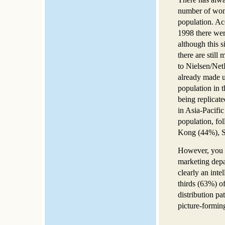
number of women
population. Ac
1998 there wer
although this s
there are stil
to Nielsen/Ne
already made u
population in t
being replicate
in Asia-Pacifi
population, f
Kong (44%), S
However, you m
marketing depa
clearly an inte
thirds (63%) o
distribution pa
picture-formin