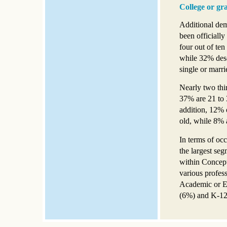
College or gr
Additional dem
been officially
four out of te
while 32% desc
single or marri
Nearly two thi
37% are 21 to 
addition, 12% 
old, while 8% 
In terms of occ
the largest se
within Concept
various profes
Academic or E
(6%) and K-12 