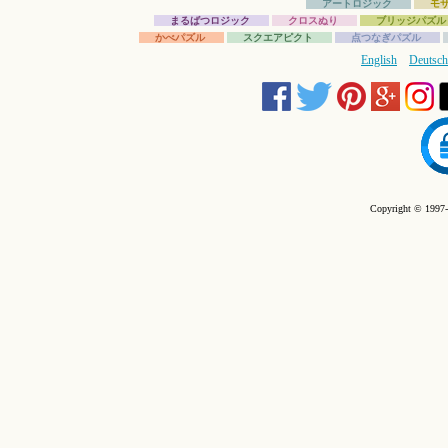
アートロジック
モ
まるばつロジック
クロスぬり
ブリッジパズル
かべパズル
スクエアピクト
点つなぎパズル
English
Deutsch
Copyright © 1997-2