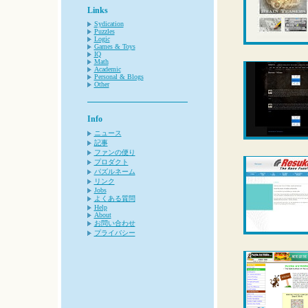
Links
Sydication
Puzzles
Logic
Games & Toys
IQ
Math
Academic
Personal & Blogs
Other
Info
ニュース
記事
ファンの便り
プロダクト
パズルネーム
リンク
Jobs
よくある質問
Help
About
お問い合わせ
プライバシー