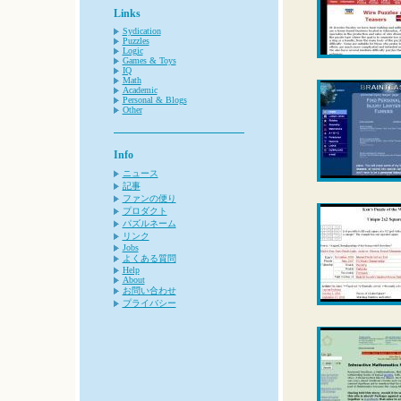
Links
Sydication
Puzzles
Logic
Games & Toys
IQ
Math
Academic
Personal & Blogs
Other
Info
ニュース
記事
ファンの便り
プロダクト
パズルネーム
リンク
Jobs
よくある質問
Help
About
お問い合わせ
プライバシー