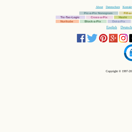
About
Datenschutz
Kontakt
Pic-a-Pix Nonogram
Fill-
Tic-Tac-Logic
Cross-a-Pix
Hashi
Nurikabe
Block-a-Pix
Dot-a-Pix
English
Deutsch
Copyright © 1997-202