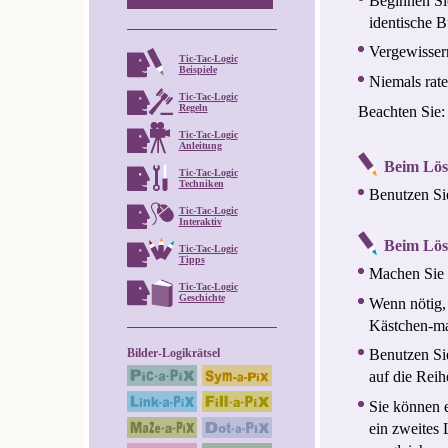
Beginnen Sie
identische B
Vergewissern
Tic-Tac-Logic
Beispiele
Niemals rat
Tic-Tac-Logic
Regeln
Beachten Sie: 
Tic-Tac-Logic
Anleitung
Beim Lös
Tic-Tac-Logic
Techniken
Benutzen Si
Tic-Tac-Logic
Interaktiv
Beim Lö
Tic-Tac-Logic
Tipps
Machen Sie 
Tic-Tac-Logic
Geschichte
Wenn nötig,
Kästchen-ma
Bilder-Logikrätsel
Benutzen Sie
auf die Reih
Sie können e
ein zweites