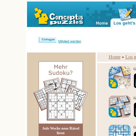
Einloggen
Mitglied werden
Home
»
Los g
G
G
G
Jede Woche neue Rätsel
lösen