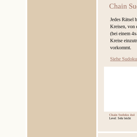
Chain Su
Jedes Rätsel 
Kreisen, von d
(bei einem 4x4
Kreise einzut
vorkommt.
Siehe Sudoku
Chain Sudoku 4x4
Level: Sehr leicht