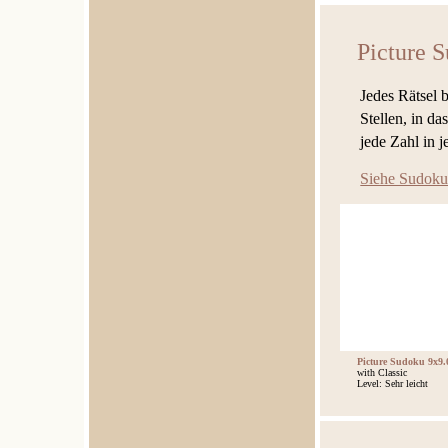
Picture 
Jedes Rätsel 
Stellen, in d
jede Zahl in 
Siehe Sudoku
Picture Sudoku 9x9.
with Classic
Level: Sehr leicht