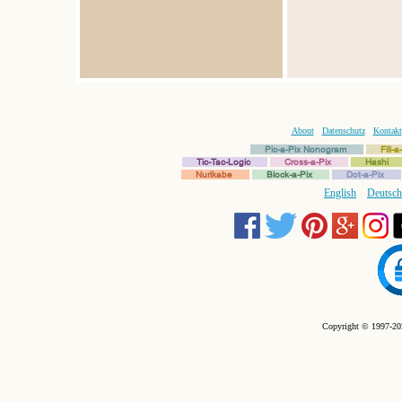
About
Datenschutz
Kontakt
Pic-a-Pix Nonogram
Fill-
Tic-Tac-Logic
Cross-a-Pix
Hashi
Nurikabe
Block-a-Pix
Dot-a-Pix
English
Deutsch
Copyright © 1997-202