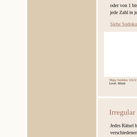
oder von 1 bi
jede Zahl in 
Siehe Sudoku
Mega Sudoku 12x12
Level: Mittel
Irregula
Jedes Rätsel 
verschiedenen 