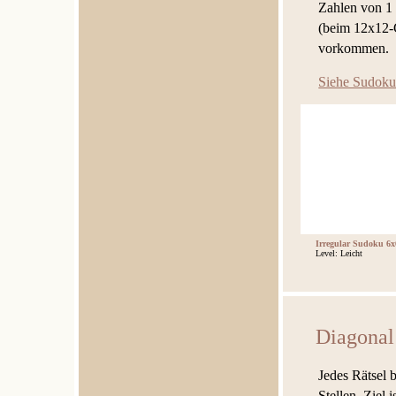
Zahlen von 1 b
(beim 12x12-G
vorkommen.
Siehe Sudoku
Irregular Sudoku 6x
Level: Leicht
Diagonal
Jedes Rätsel 
Stellen. Ziel 