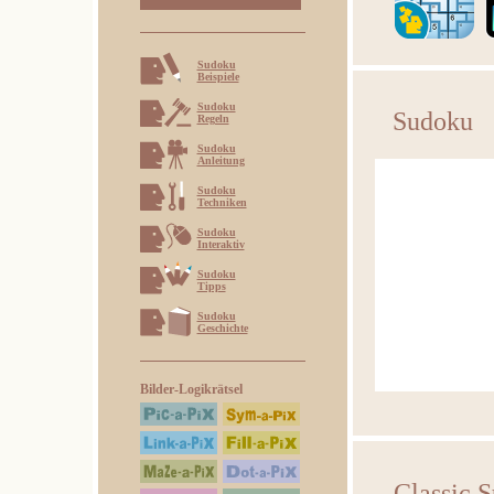
Sudoku
Beispiele
Sudoku
Sudoku
Regeln
Sudoku
Anleitung
Sudoku
Techniken
Sudoku
Interaktiv
Sudoku
Tipps
Sudoku
Geschichte
Bilder-Logikrätsel
Classic 