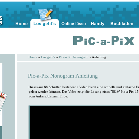
n
Home
»
Los geht's
»
Pic-a-Pix Nonogram
» Anleitung
Pic-a-Pix Nonogram Anleitung
Dieses aus 88 Schritten bestehende Video bietet eine schnelle und einfache E
gelöst werden können. Das Video zeigt die Lösung eines "B&W-Pic-a-Pix-15x1
vom Anfang bis zum Ende.