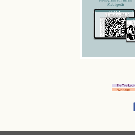
Nonogram auf Ihrem
Mobilgerät
Tic-Tac-Logi
Nurikabe