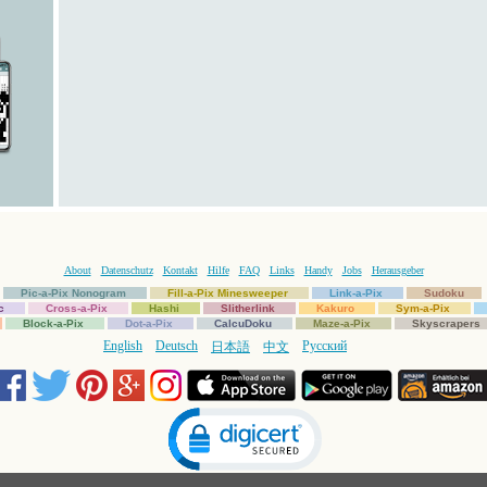
About
Datenschutz
Kontakt
Hilfe
FAQ
Links
Handy
Jobs
Herausgeber
Pic-a-Pix Nonogram
Fill-a-Pix Minesweeper
Link-a-Pix
Sudoku
c
Cross-a-Pix
Hashi
Slitherlink
Kakuro
Sym-a-Pix
Block-a-Pix
Dot-a-Pix
CalcuDoku
Maze-a-Pix
Skyscrapers
English
Deutsch
Русский
日本語
中文
Click to open certificate verification popup