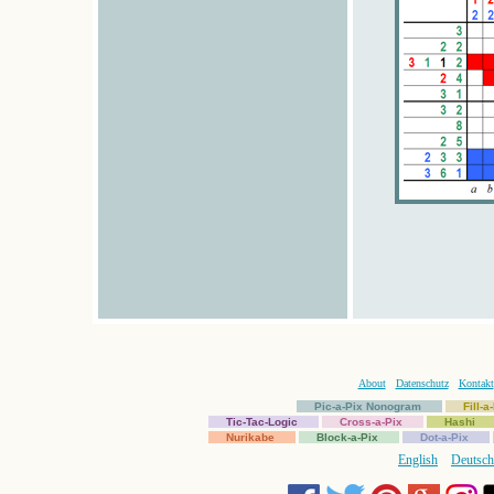
About
Datenschutz
Kontakt
Pic-a-Pix Nonogram
Fill-
Tic-Tac-Logic
Cross-a-Pix
Hashi
Nurikabe
Block-a-Pix
Dot-a-Pix
English
Deutsch