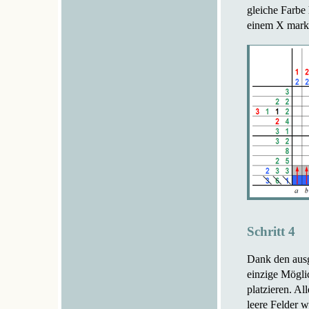
gleiche Farbe 
einem X markie
Schritt 4
Dank den ausg
einzige Möglic
platzieren. A
leere Felder 