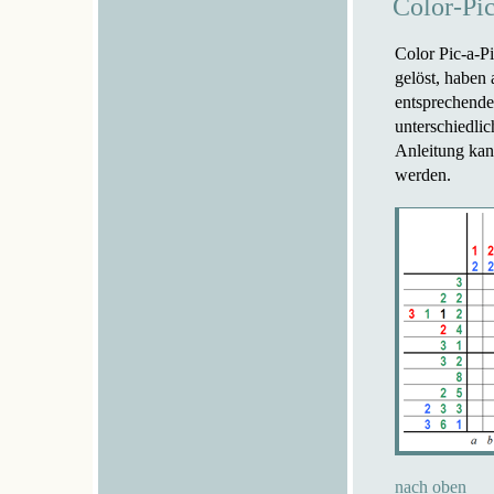
Color-Pic
Color Pic-a-P
gelöst, haben
entsprechende
unterschiedlic
Anleitung kan
werden.
nach oben