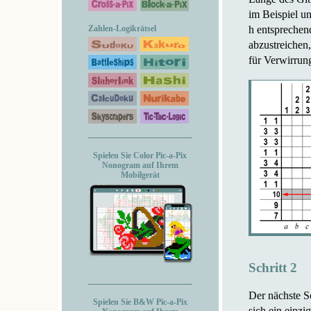
im Beispiel un
Zahlen-Logikrätsel
h entsprechend
abzustreichen
für Verwirrun
Spielen Sie Color Pic-a-Pix
Nonogram auf Ihrem
Mobilgerät
Schritt 2
Der nächste Sc
Spielen Sie B&W Pic-a-Pix
sich ein einzi