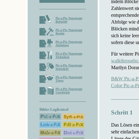
indem Blöcke 
Zahlenwert ste
entsprechende
Pic-a-Pix Nonogram
Abfolge wie d
Beispiele
Blöcken minde
Pic-a-Pix Nonogram
Regeln
sich keine le
sofern diese u
Pic-a-Pix Nonogram
Anleitung
Für weitere P
Pic-a-Pix Nonogram
Techniken
walkthroughs: 
Pic-a-Pix Nonogram
Marilyn Doran
Interaktiv
Pic-a-Pix Nonogram
B&W Pic-a-Pi
Tipps
Color Pic-a-P
Pic-a-Pix Nonogram
Geschichte
Bilder-Logikrätsel
Schritt 1
Das Lösen ein
sehr einfachen
Länge des Git