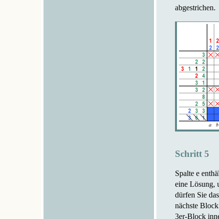
abgestrichen.
Schritt 5
Spalte e enthä
eine Lösung, 
dürfen Sie da
nächste Block
3er-Block inn