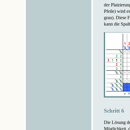
der Platzierun
Pfeile) wird 
grau). Diese 
kann die Spalt
Schritt 6
Die Lösung des
Möglichkeit, d