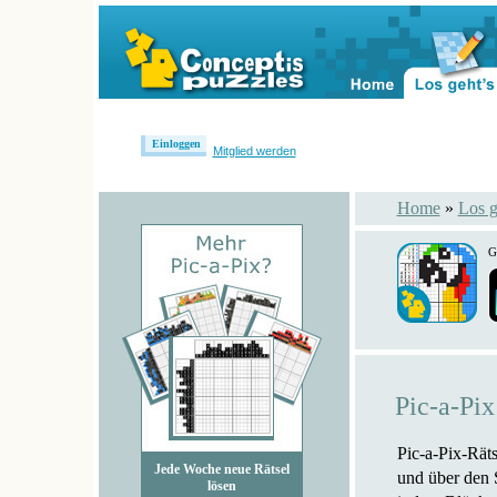
Einloggen
Mitglied werden
Home
»
Los g
G
Pic-a-Pi
Pic-a-Pix-Räts
Jede Woche neue Rätsel
und über den S
lösen