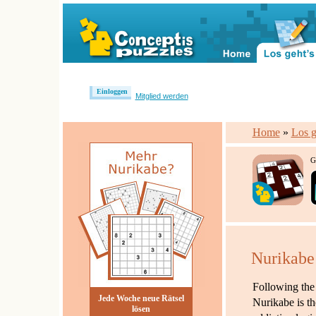
Einloggen
Mitglied werden
Home
»
Los g
G
Nurikabe
Following the 
Jede Woche neue Rätsel
Nurikabe is th
lösen