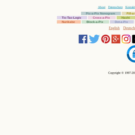
About
Datenschutz
Kontakt
Pic-a-Pix Nonogram
Fill-
Tic-Tac-Logic
Cross-a-Pix
Hashi
Nurikabe
Block-a-Pix
Dot-a-Pix
English
Deutsch
Copyright © 1997-202