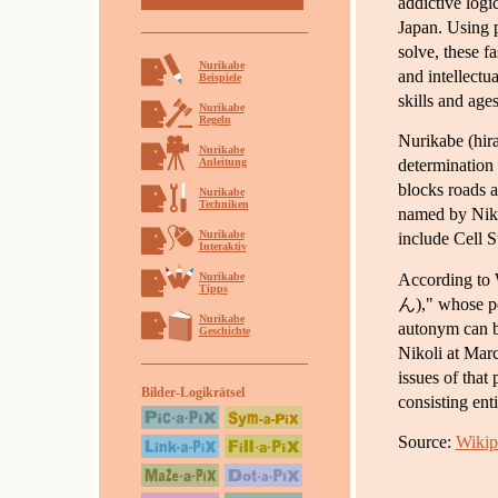
addictive logi
Japan. Using p
solve, these f
Nurikabe
and intellectua
Beispiele
skills and ages
Nurikabe
Regeln
Nurikabe (hi
Nurikabe
Anleitung
determination 
blocks roads a
Nurikabe
Techniken
named by Nikol
Nurikabe
include Cell S
Interaktiv
According to
Nurikabe
Tipps
ん)," whose pe
Nurikabe
autonym can b
Geschichte
Nikoli at Marc
issues of that
Bilder-Logikrätsel
consisting ent
Source:
Wikip