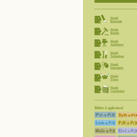
Hashi
Beispiele
Hashi
Regeln
Hashi
Anleitung
Hashi
Techniken
Hashi
Interaktiv
Hashi
Tipps
Hashi
Geschichte
Bilder-Logikrätsel