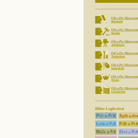
Fill-a-Pix Mineswee
Beispiele
Fill-a-Pix Mineswee
Regeln
Fill-a-Pix Mineswee
Anleitung
Fill-a-Pix Mineswee
Techniken
Fill-a-Pix Mineswee
Interaktiv
Fill-a-Pix Mineswee
Tipps
Fill-a-Pix Mineswee
Geschichte
Bilder-Logikrätsel