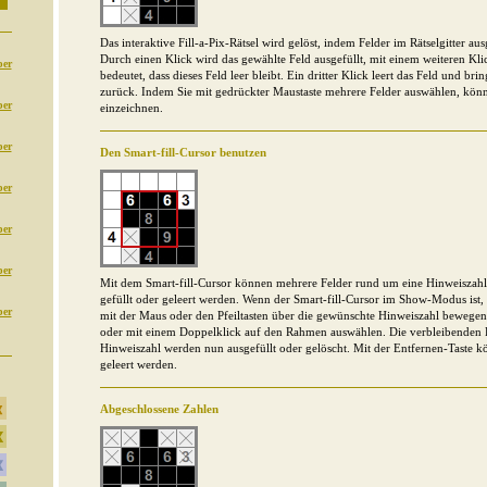
Das interaktive Fill-a-Pix-Rätsel wird gelöst, indem Felder im Rätselgitter au
Durch einen Klick wird das gewählte Feld ausgefüllt, mit einem weiteren Klic
per
bedeutet, dass dieses Feld leer bleibt. Ein dritter Klick leert das Feld und bri
zurück. Indem Sie mit gedrückter Maustaste mehrere Felder auswählen, könn
per
einzeichnen.
per
Den Smart-fill-Cursor benutzen
per
per
per
Mit dem Smart-fill-Cursor können mehrere Felder rund um eine Hinweiszahl
gefüllt oder geleert werden. Wenn der Smart-fill-Cursor im Show-Modus ist
per
mit der Maus oder den Pfeiltasten über die gewünschte Hinweiszahl bewegen
oder mit einem Doppelklick auf den Rahmen auswählen. Die verbleibenden 
Hinweiszahl werden nun ausgefüllt oder gelöscht. Mit der Entfernen-Taste kö
geleert werden.
Abgeschlossene Zahlen