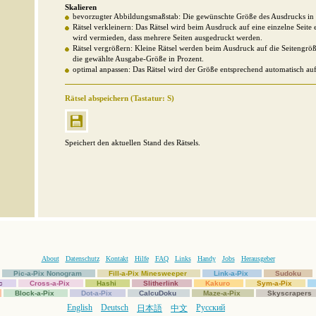
Skalieren
bevorzugter Abbildungsmaßstab: Die gewünschte Größe des Ausdrucks in 
Rätsel verkleinern: Das Rätsel wird beim Ausdruck auf eine einzelne Seite 
wird vermieden, dass mehrere Seiten ausgedruckt werden.
Rätsel vergrößern: Kleine Rätsel werden beim Ausdruck auf die Seitengröße
die gewählte Ausgabe-Größe in Prozent.
optimal anpassen: Das Rätsel wird der Größe entsprechend automatisch auf 
Rätsel abspeichern (Tastatur: S)
Speichert den aktuellen Stand des Rätsels.
About
Datenschutz
Kontakt
Hilfe
FAQ
Links
Handy
Jobs
Herausgeber
Pic-a-Pix Nonogram
Fill-a-Pix Minesweeper
Link-a-Pix
Sudoku
c
Cross-a-Pix
Hashi
Slitherlink
Kakuro
Sym-a-Pix
Block-a-Pix
Dot-a-Pix
CalcuDoku
Maze-a-Pix
Skyscrapers
English
Deutsch
Русский
日本語
中文