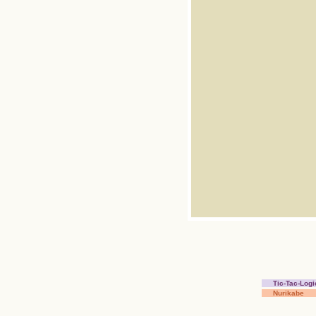
Tic-Tac-Logi
Nurikabe