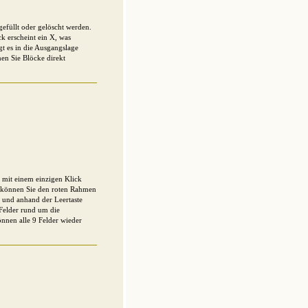
sgefüllt oder gelöscht werden.
k erscheint ein X, was
ngt es in die Ausgangslage
en Sie Blöcke direkt
 mit einem einzigen Klick
, können Sie den roten Rahmen
 und anhand der Leertaste
Felder rund um die
nnen alle 9 Felder wieder