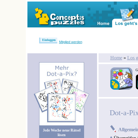
Einloggen
Mitglied werden
Home
»
Los g
G
Dot-a-Pi
Allgemei
Jede Woche neue Rätsel
lösen