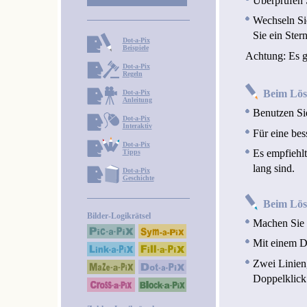
Überprüfen S
Wechseln Si
Sie ein Ster
Dot-a-Pix
Beispiele
Achtung: Es gi
Dot-a-Pix
Regeln
Beim Lös
Dot-a-Pix
Anleitung
Benutzen Si
Dot-a-Pix
Interaktiv
Für eine bes
Dot-a-Pix
Es empfiehlt
Tipps
lang sind.
Dot-a-Pix
Geschichte
Beim Lö
Bilder-Logikrätsel
Machen Sie 
Mit einem Do
Zwei Linien
Doppelklick 