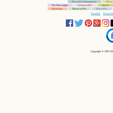
Pic-a-Pix Nonogram
Fill-
Tic-Tac-Logic
Cross-a-Pix
Hashi
Nurikabe
Block-a-Pix
Dot-a-Pix
English
Deutsch
Copyright © 1997-202