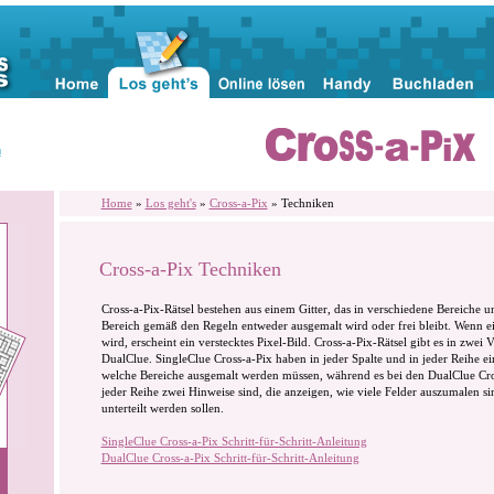
n
Home
»
Los geht's
»
Cross-a-Pix
» Techniken
Cross-a-Pix Techniken
Cross-a-Pix-Rätsel bestehen aus einem Gitter, das in verschiedene Bereiche unt
Bereich gemäß den Regeln entweder ausgemalt wird oder frei bleibt. Wenn ein
wird, erscheint ein verstecktes Pixel-Bild. Cross-a-Pix-Rätsel gibt es in zwei
DualClue. SingleClue Cross-a-Pix haben in jeder Spalte und in jeder Reihe 
welche Bereiche ausgemalt werden müssen, während es bei den DualClue Cros
jeder Reihe zwei Hinweise sind, die anzeigen, wie viele Felder auszumalen si
unterteilt werden sollen.
SingleClue Cross-a-Pix Schritt-für-Schritt-Anleitung
DualClue Cross-a-Pix Schritt-für-Schritt-Anleitung