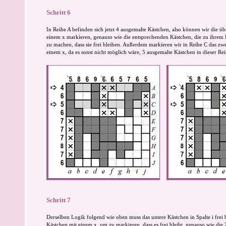
Schritt 6
In Reihe A befinden sich jetzt 4 ausgemalte Kästchen, also können wir die ü
einem x markieren, genauso wie die entsprechenden Kästchen, die zu ihrem 
zu machen, dass sie frei bleiben. Außerdem markieren wir in Reihe C das zwe
einem x, da es sonst nicht möglich wäre, 5 ausgemalte Kästchen in dieser R
Schritt 7
Derselben Logik folgend wie oben muss das untere Kästchen in Spalte i frei 
Kästchen mit einem x, um zu markieren, dass es frei bleibt, genauso wie die 