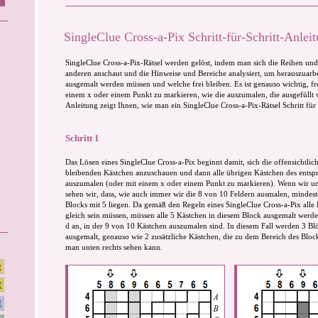
SingleClue Cross-a-Pix Schritt-für-Schritt-Anlei
SingleClue Cross-a-Pix-Rätsel werden gelöst, indem man sich die Reihen und
anderen anschaut und die Hinweise und Bereiche analysiert, um herauszuarb
ausgemalt werden müssen und welche frei bleiben. Es ist genauso wichtig, fr
einem x oder einem Punkt zu markieren, wie die auszumalen, die ausgefüllt
Anleitung zeigt Ihnen, wie man ein SingleClue Cross-a-Pix-Rätsel Schritt für
Schritt 1
Das Lösen eines SingleClue Cross-a-Pix beginnt damit, sich die offensichtli
bleibenden Kästchen anzuschauen und dann alle übrigen Kästchen des entsp
auszumalen (oder mit einem x oder einem Punkt zu markieren). Wenn wir uns
sehen wir, dass, wie auch immer wir die 8 von 10 Feldern ausmalen, mindest
Blocks mit 5 liegen. Da gemäß den Regeln eines SingleClue Cross-a-Pix alle
gleich sein müssen, müssen alle 5 Kästchen in diesem Block ausgemalt werden
d an, in der 9 von 10 Kästchen auszumalen sind. In diesem Fall werden 3 Blö
ausgemalt, genauso wie 2 zusätzliche Kästchen, die zu dem Bereich des Block
man unten rechts sehen kann.