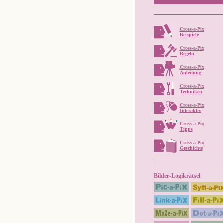
Cross-a-Pix
Beispiele
Cross-a-Pix
Regeln
Cross-a-Pix
Anleitung
Cross-a-Pix
Techniken
Cross-a-Pix
Interaktiv
Cross-a-Pix
Tipps
Cross-a-Pix
Geschichte
Bilder-Logikrätsel