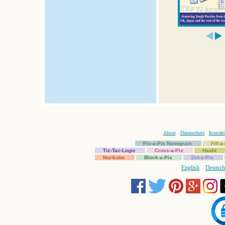
About
Datenschutz
Kontakt
Pic-a-Pix Nonogram
Fill-
Tic-Tac-Logic
Cross-a-Pix
Hashi
Nurikabe
Block-a-Pix
Dot-a-Pix
English
Deutsch